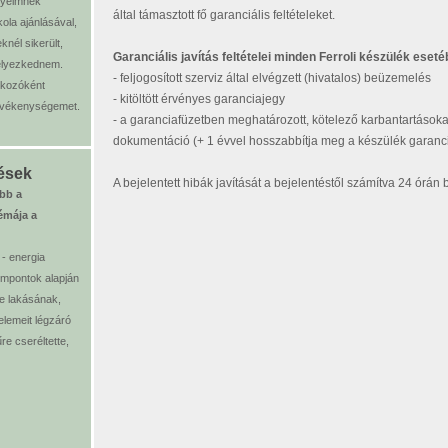
nyeimnek
által támasztott fő garanciális feltételeket.
ola ajánlásával,
nél sikerült,
Garanciális javítás feltételei minden
Ferroli
készülék eseté
elyezkednem.
- feljogosított szerviz által elvégzett (hivatalos) beüzemelés
alkozóként
- kitöltött érvényes garanciajegy
evékenységemet.
- a garanciafüzetben meghatározott, kötelező karbantartásoka
dokumentáció (+ 1 évvel hosszabbítja meg a készülék garanciá
ések
A bejelentett hibák javítását a bejelentéstől számítva 24 órá
ibb a
émája a
- energia
mpontok alapján
e lakásának,
lemeit légzáró
e cseréltette,