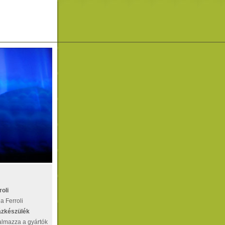
roli
 a
Ferroli
ázkészülék
talmazza a gyártók