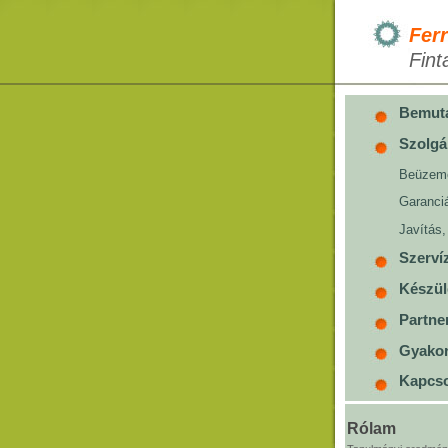
Ferr
Fint
Bemut
Szolgá
Beüzem
Garanciá
Javítás,
Szerví
Készül
Partne
Gyakor
Kapcso
Rólam