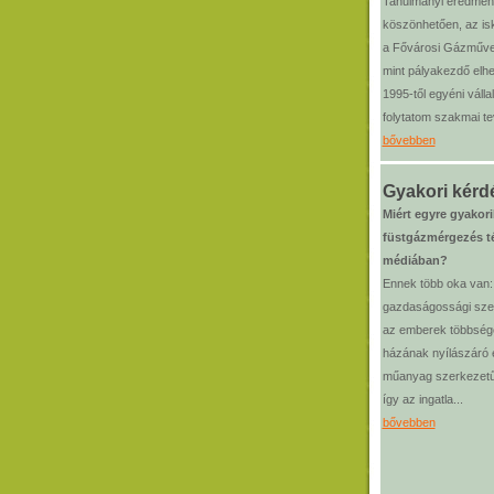
Tanulmányi eredmé
köszönhetően, az isk
a Fővárosi Gázművek
mint pályakezdő elh
1995-től egyéni váll
folytatom szakmai t
bővebben
Gyakori kérd
Miért egyre gyakor
füstgázmérgezés t
médiában?
Ennek több oka van: 
gazdaságossági sze
az emberek többség
házának nyílászáró e
műanyag szerkezetűr
így az ingatla...
bővebben