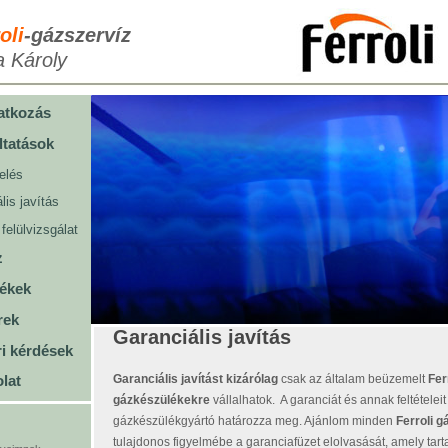
oli
-gázszervíz
a Károly
atkozás
ltatások
elés
lis javítás
 felülvizsgálat
z
ékek
rek
Garanciális javítás
i kérdések
Garanciális javítást kizárólag
csak az általam beüzemelt
Fer
lat
gáz
készülékekre
vállalhatok. A garanciát és annak feltételeit
gázkészülékgyártó határozza meg. Ajánlom minden
Ferroli
g
tulajdonos figyelmébe a garanciafüzet elolvasását, amely tar