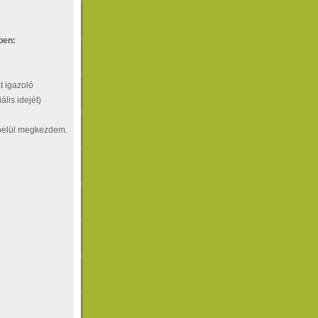
ben:
t igazoló
lis idejét)
n belül megkezdem.