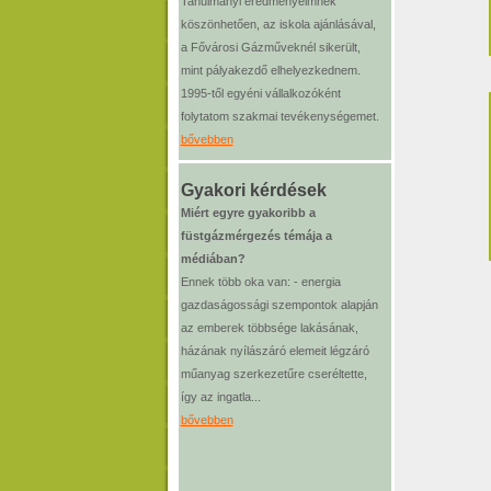
Tanulmányi eredményeimnek
köszönhetően, az iskola ajánlásával,
a Fővárosi Gázműveknél sikerült,
mint pályakezdő elhelyezkednem.
1995-től egyéni vállalkozóként
folytatom szakmai tevékenységemet.
bővebben
Gyakori kérdések
Miért egyre gyakoribb a
füstgázmérgezés témája a
médiában?
Ennek több oka van: - energia
gazdaságossági szempontok alapján
az emberek többsége lakásának,
házának nyílászáró elemeit légzáró
műanyag szerkezetűre cseréltette,
így az ingatla...
bővebben