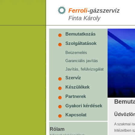
Ferroli
-gázszervíz
Finta Károly
Bemutatkozás
Szolgáltatások
Beüzemelés
Garanciális javítás
Javítás, felülvizsgálat
Szervíz
Készülékek
Partnerek
Bemuta
Gyakori kérdések
Üdvözlö
Kapcsolat
A szakmai is
Rólam
Intézetben 