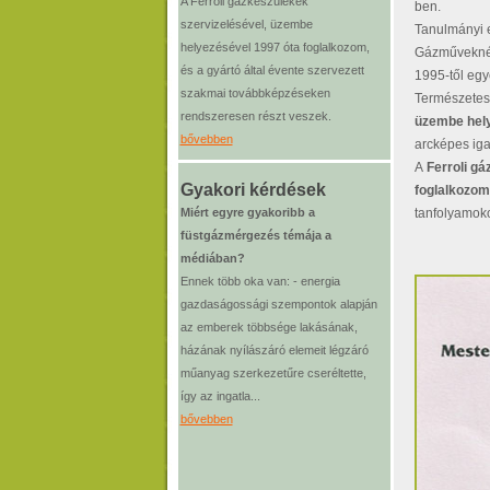
A Ferroli gázkészülékek
ben.
szervizelésével, üzembe
Tanulmányi 
helyezésével 1997 óta foglalkozom,
Gázműveknél
és a gyártó által évente szervezett
1995-től egy
szakmai továbbképzéseken
Természetes
rendszeresen részt veszek.
üzembe hel
bővebben
arcképes iga
A
Ferroli
gáz
Gyakori kérdések
foglalkozom
Miért egyre gyakoribb a
tanfolyamoko
füstgázmérgezés témája a
médiában?
Ennek több oka van: - energia
gazdaságossági szempontok alapján
az emberek többsége lakásának,
házának nyílászáró elemeit légzáró
műanyag szerkezetűre cseréltette,
így az ingatla...
bővebben