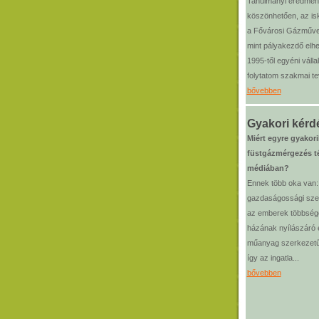
Tanulmányi eredmé
köszönhetően, az isk
a Fővárosi Gázművek
mint pályakezdő elh
1995-től egyéni váll
folytatom szakmai t
bővebben
Gyakori kérd
Miért egyre gyakor
füstgázmérgezés t
médiában?
Ennek több oka van: 
gazdaságossági sze
az emberek többség
házának nyílászáró e
műanyag szerkezetűr
így az ingatla...
bővebben