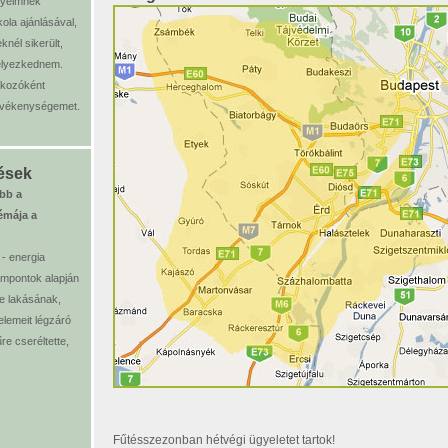
nyeimnek
ola ajánlásával,
nél sikerült,
elyezkednem.
alkozóként
evékenységemet.
ések
ibb a
émája a
- energia
mpontok alapján
e lakásának,
lemeit légzáró
e cseréltette,
Fűtésszezonban hétvégi ügyeletet tartok!