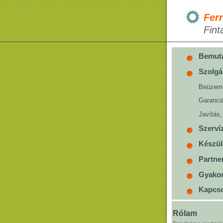
Ferr
Fint
Bemut
Szolgá
Beüzem
Garanciá
Javítás,
Szerví
Készül
Partne
Gyakor
Kapcso
Rólam