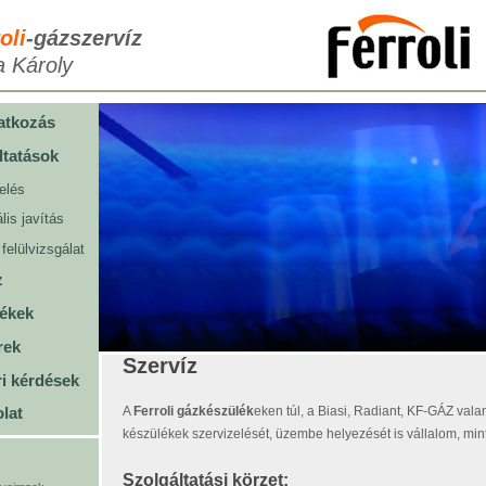
oli
-gázszervíz
a Károly
atkozás
ltatások
elés
lis javítás
 felülvizsgálat
z
ékek
rek
Szervíz
i kérdések
A
Ferroli
gázkészülék
eken túl, a Biasi, Radiant, KF-GÁZ vala
lat
készülékek szervizelését, üzembe helyezését is vállalom, min
Szolgáltatási körzet: