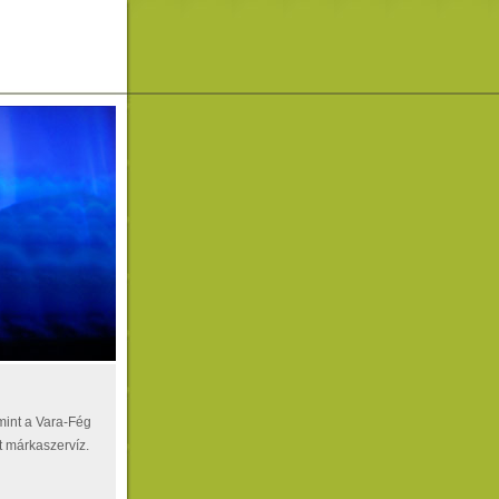
mint a Vara-Fég
t márkaszervíz.