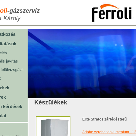
oli
-gázszervíz
a Károly
atkozás
ltatások
elés
lis javítás
 felülvizsgálat
z
ékek
rek
Készülékek
i kérdések
lat
Elite Stratos zártégésterű
Adobe Acrobat dokumentum - 12