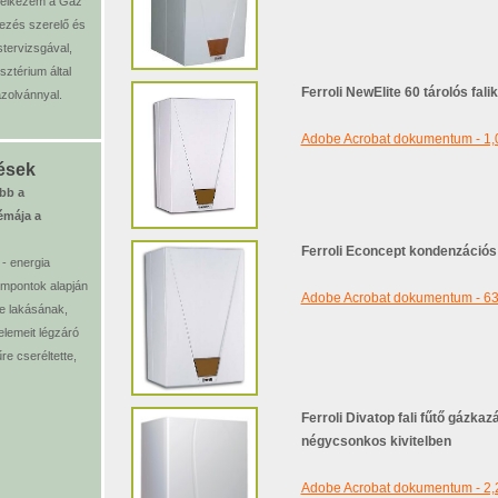
delkezem a Gáz
dezés szerelő és
tervizsgával,
sztérium által
Ferroli NewElite 60 tárolós fal
gazolvánnyal.
Adobe Acrobat dokumentum - 1
ések
ibb a
émája a
Ferroli Econcept kondenzációs
- energia
mpontok alapján
Adobe Acrobat dokumentum - 63
e lakásának,
lemeit légzáró
e cseréltette,
Ferroli Divatop
fali fűtő gázkaz
négycsonkos kivitelben
Adobe Acrobat dokumentum - 2