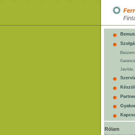
Ferr
Fint
Bemut
Szolgá
Beüzem
Garanciá
Javítás,
Szerví
Készül
Partne
Gyakor
Kapcso
Rólam