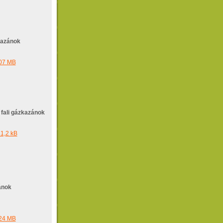
ikazánok
,07 MB
 fali gázkazánok
1,2 kB
ánok
,24 MB