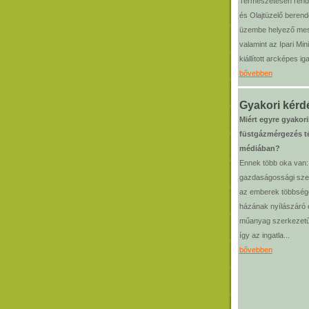
Természetesen ren
és Olajtüzelő beren
üzembe helyező mes
valamint az Ipari Mini
kiállított arcképes i
bővebben
Gyakori kérd
Miért egyre gyakor
füstgázmérgezés t
médiában?
Ennek több oka van: 
gazdaságossági sze
az emberek többség
házának nyílászáró e
műanyag szerkezetűr
így az ingatla...
bővebben